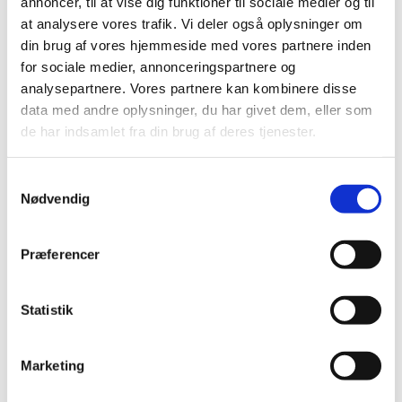
annoncer, til at vise dig funktioner til sociale medier og til
marts (2)
at analysere vores trafik. Vi deler også oplysninger om
februar (2)
din brug af vores hjemmeside med vores partnere inden
for sociale medier, annonceringspartnere og
januar (2)
analysepartnere. Vores partnere kan kombinere disse
2023 (21)
data med andre oplysninger, du har givet dem, eller som
2022 (11)
de har indsamlet fra din brug af deres tjenester.
2021 (38)
2020 (19)
Samtykkevalg
2019 (44)
Nødvendig
2018 (46)
2017 (38)
Præferencer
2016 (48)
2015 (31)
Statistik
2014 (44)
2013 (45)
Marketing
2012 (44)
2011 (13)