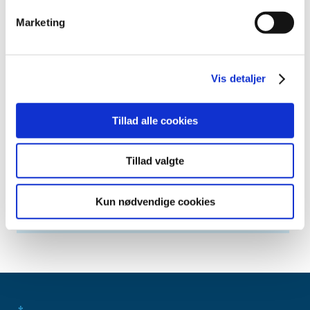
april (5)
marts (10)
Marketing
februar (4)
januar (2)
2012 (44)
Vis detaljer
2011 (13)
2010 (7)
Tillad alle cookies
2009 (14)
2008 (8)
Tillad valgte
2007 (3)
2006 (9)
Kun nødvendige cookies
2005 (2)