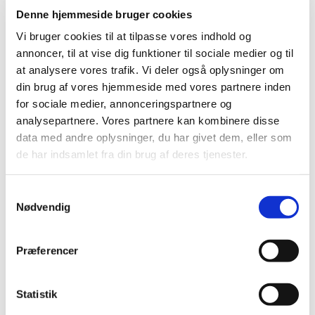
Denne hjemmeside bruger cookies
2020 (13)
2019 (41)
Vi bruger cookies til at tilpasse vores indhold og
annoncer, til at vise dig funktioner til sociale medier og til
2018 (46)
at analysere vores trafik. Vi deler også oplysninger om
2017 (36)
din brug af vores hjemmeside med vores partnere inden
2016 (48)
for sociale medier, annonceringspartnere og
2015 (31)
analysepartnere. Vores partnere kan kombinere disse
2014 (44)
data med andre oplysninger, du har givet dem, eller som
2013 (45)
de har indsamlet fra din brug af deres tjenester.
december (4)
november (5)
Samtykkevalg
Nødvendig
oktober (3)
september (6)
august (1)
Præferencer
juli (1)
juni (2)
Statistik
maj (2)