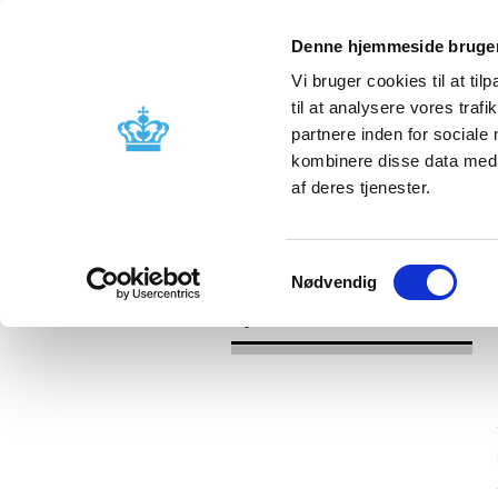
Denne hjemmeside bruger
Vi bruger cookies til at til
til at analysere vores tra
partnere inden for sociale
Godkendelse og
Bivirkninger
kombinere disse data med a
kontrol
produktinfo
af deres tjenester.
/
/
Nyheder
Kategori
Nyheder om 
Samtykkevalg
Nødvendig
Nyheder