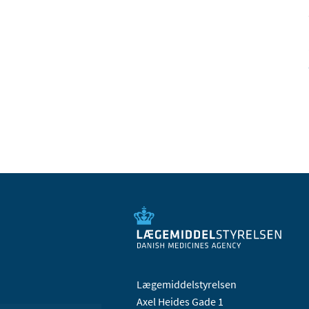
Lægemiddelstyrelsen
Axel Heides Gade 1