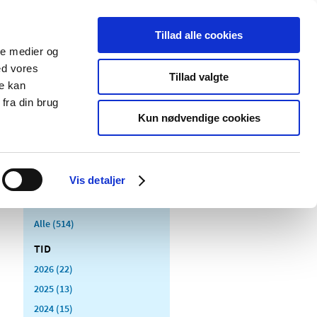
Tillad alle cookies
ale medier og
Udgivelser
Cookies
ed vores
Tillad valgte
re kan
dicinsk
Særlige
fra din brug
styr
produktområder
Kun nødvendige cookies
Vis detaljer
Alle (514)
TID
2026 (22)
2025 (13)
2024 (15)