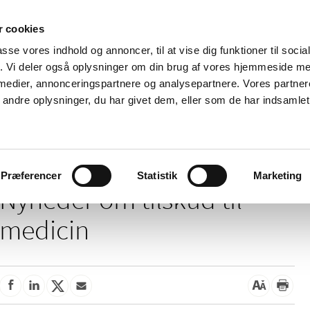
 cookies
passe vores indhold og annoncer, til at vise dig funktioner til soci
Nyheder
Om os
Kontakt
fik. Vi deler også oplysninger om din brug af vores hjemmeside m
 medier, annonceringspartnere og analysepartnere. Vores partne
 og
Tilskud og
Apoteker og salg af
Me
ndre oplysninger, du har givet dem, eller som de har indsamlet 
rmation
priser
medicin
ud
/
Tilskud og priser
Tilskud til medicin
Præferencer
Statistik
Marketing
Nyheder om tilskud til
medicin