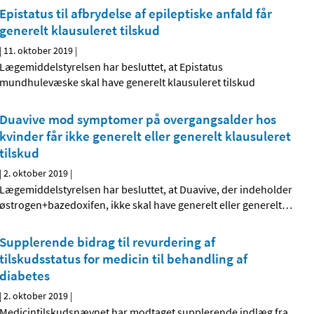
Epistatus til afbrydelse af epileptiske anfald får
generelt klausuleret tilskud
|
11. oktober 2019
|
Lægemiddelstyrelsen har besluttet, at Epistatus
mundhulevæske skal have generelt klausuleret tilskud
Duavive mod symptomer på overgangsalder hos
kvinder får ikke generelt eller generelt klausuleret
tilskud
|
2. oktober 2019
|
Lægemiddelstyrelsen har besluttet, at Duavive, der indeholder
østrogen+bazedoxifen, ikke skal have generelt eller generelt
…
Supplerende bidrag til revurdering af
tilskudsstatus for medicin til behandling af
diabetes
|
2. oktober 2019
|
Medicintilskudsnævnet har modtaget supplerende indlæg fra