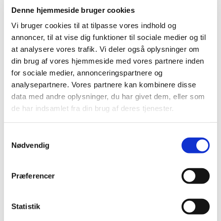
december (2)
Denne hjemmeside bruger cookies
november (4)
Vi bruger cookies til at tilpasse vores indhold og
oktober (4)
annoncer, til at vise dig funktioner til sociale medier og til
september (2)
at analysere vores trafik. Vi deler også oplysninger om
august (2)
din brug af vores hjemmeside med vores partnere inden
for sociale medier, annonceringspartnere og
juli (3)
analysepartnere. Vores partnere kan kombinere disse
juni (1)
data med andre oplysninger, du har givet dem, eller som
maj (7)
de har indsamlet fra din brug af deres tjenester.
april (2)
marts (2)
Samtykkevalg
februar (2)
Nødvendig
januar (1)
2020 (13)
Præferencer
2019 (41)
2018 (46)
2017 (36)
Statistik
2016 (48)