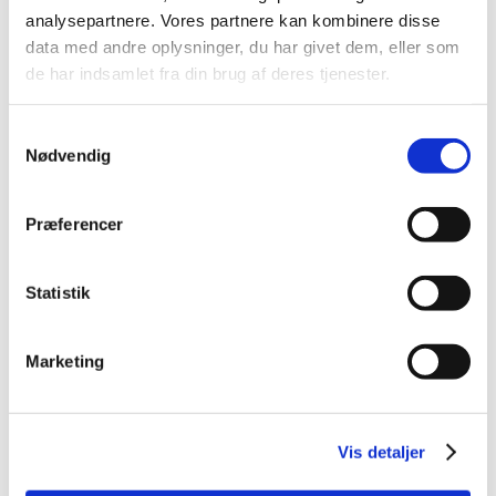
2015 (31)
analysepartnere. Vores partnere kan kombinere disse
2014 (44)
data med andre oplysninger, du har givet dem, eller som
2013 (45)
de har indsamlet fra din brug af deres tjenester.
2012 (44)
Samtykkevalg
2011 (13)
Nødvendig
2010 (7)
2009 (14)
Præferencer
2008 (8)
2007 (3)
2006 (9)
Statistik
december (1)
november (3)
Marketing
oktober (1)
september (1)
juli (2)
Vis detaljer
marts (1)
2005 (2)