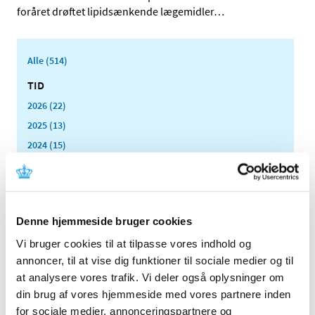
foråret drøftet lipidsænkende lægemidler
…
Alle (514)
TID
2026 (22)
2025 (13)
2024 (15)
2023 (18)
2022 (10)
2021 (32)
Denne hjemmeside bruger cookies
2020 (13)
2019 (41)
Vi bruger cookies til at tilpasse vores indhold og
annoncer, til at vise dig funktioner til sociale medier og til
2018 (46)
at analysere vores trafik. Vi deler også oplysninger om
2017 (36)
din brug af vores hjemmeside med vores partnere inden
2016 (48)
for sociale medier, annonceringspartnere og