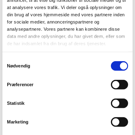
2015 (31)
at analysere vores trafik. Vi deler også oplysninger om
2014 (44)
din brug af vores hjemmeside med vores partnere inden
2013 (45)
for sociale medier, annonceringspartnere og
december (4)
analysepartnere. Vores partnere kan kombinere disse
november (5)
data med andre oplysninger, du har givet dem, eller som
oktober (3)
de har indsamlet fra din brug af deres tjenester.
september (6)
august (1)
Samtykkevalg
Nødvendig
juli (1)
juni (2)
maj (2)
Præferencer
april (5)
marts (10)
Statistik
februar (4)
januar (2)
Marketing
2012 (44)
2011 (13)