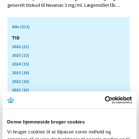
generelt tilskud til Nevanac 3 mg/ml. Lægemidlet får
…
Alle (513)
TID
2026 (21)
2025 (13)
2024 (15)
2023 (18)
2022 (10)
2021 (32)
2020 (13)
2019 (41)
2018 (46)
Denne hjemmeside bruger cookies
2017 (36)
Vi bruger cookies til at tilpasse vores indhold og
2016 (48)
annoncer, til at vise dig funktioner til sociale medier og til