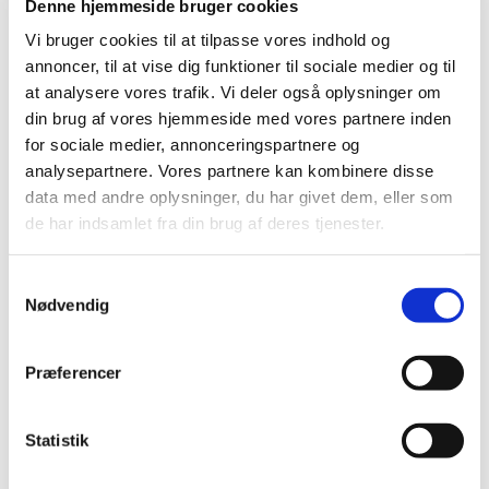
Denne hjemmeside bruger cookies
2022 (10)
Vi bruger cookies til at tilpasse vores indhold og
2021 (32)
annoncer, til at vise dig funktioner til sociale medier og til
2020 (13)
at analysere vores trafik. Vi deler også oplysninger om
2019 (41)
din brug af vores hjemmeside med vores partnere inden
2018 (46)
for sociale medier, annonceringspartnere og
2017 (36)
analysepartnere. Vores partnere kan kombinere disse
data med andre oplysninger, du har givet dem, eller som
2016 (48)
de har indsamlet fra din brug af deres tjenester.
2015 (31)
2014 (44)
Samtykkevalg
2013 (45)
Nødvendig
2012 (44)
2011 (13)
Præferencer
november (1)
oktober (2)
september (2)
Statistik
august (2)