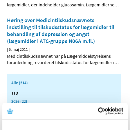
lægemidler, der indeholder glucosamin. Lægemidlerne
…
Høring over Medicintilskudsnævnets
indstilling til tilskudsstatus for lægemidler til
behandling af depression og angst
(lægemidler i ATC-gruppe N06A m.fl.)
|
6. maj 2011
|
Medicintilskudsnævnet har på Lægemiddelstyrelsens
foranledning revurderet tilskudsstatus for lægemidler i
…
Alle (514)
TID
2026 (22)
2025 (13)
2024 (15)
2023 (18)