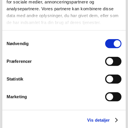
2016 (48)
for sociale medier, annonceringspartnere og
analysepartnere. Vores partnere kan kombinere disse
2015 (31)
data med andre oplysninger, du har givet dem, eller som
2014 (44)
de har indsamlet fra din brug af deres tjenester.
2013 (45)
2012 (44)
Samtykkevalg
2011 (13)
Nødvendig
2010 (7)
2009 (14)
Præferencer
2008 (8)
december (1)
Statistik
november (2)
oktober (2)
september (1)
Marketing
juli (1)
januar (1)
2007 (3)
Vis detaljer
2006 (9)