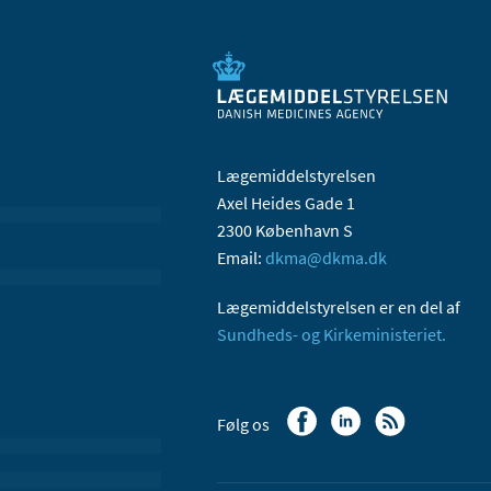
Lægemiddelstyrelsen
Axel Heides Gade 1
2300 København S
Email:
dkma@dkma.dk
Lægemiddelstyrelsen er en del af
Sundheds- og Kirkeministeriet.
Følg os