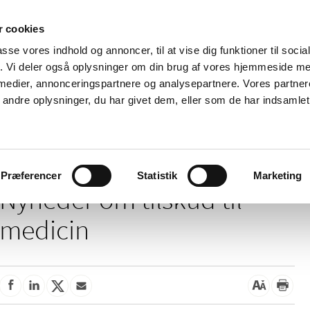
 cookies
passe vores indhold og annoncer, til at vise dig funktioner til soci
Nyheder
Om os
Kontakt
fik. Vi deler også oplysninger om din brug af vores hjemmeside m
 medier, annonceringspartnere og analysepartnere. Vores partne
 og
Tilskud og
Apoteker og salg af
Me
ndre oplysninger, du har givet dem, eller som de har indsamlet 
rmation
priser
medicin
ud
/
Tilskud og priser
Tilskud til medicin
Præferencer
Statistik
Marketing
Nyheder om tilskud til
medicin