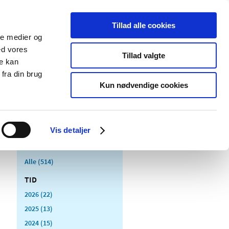
Tillad alle cookies
ale medier og
Udgivelser
Cookies
ed vores
Tillad valgte
re kan
dicinsk
Særlige
fra din brug
styr
produktområder
Kun nødvendige cookies
Vis detaljer
Alle (514)
TID
2026 (22)
2025 (13)
2024 (15)