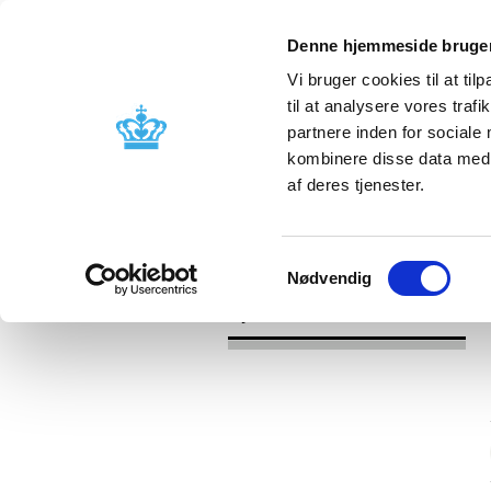
Denne hjemmeside bruger
Vi bruger cookies til at til
til at analysere vores tra
partnere inden for sociale
Godkendelse og
Bivirkninger
kombinere disse data med a
kontrol
produktinfo
af deres tjenester.
/
/
Nyheder
Kategori
Nyheder om 
Samtykkevalg
Nødvendig
Nyheder