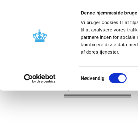
Denne hjemmeside bruger
Vi bruger cookies til at til
til at analysere vores tra
partnere inden for sociale
Godkendelse og
Bivirkninger
kombinere disse data med a
kontrol
produktinfo
af deres tjenester.
/
/
Nyheder
Kategori
Nyheder om 
Samtykkevalg
Nødvendig
Nyheder