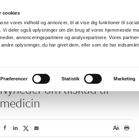
 cookies
passe vores indhold og annoncer, til at vise dig funktioner til soci
Nyheder
Om os
Kontakt
fik. Vi deler også oplysninger om din brug af vores hjemmeside m
 medier, annonceringspartnere og analysepartnere. Vores partne
 og
Tilskud og
Apoteker og salg af
Me
ndre oplysninger, du har givet dem, eller som de har indsamlet 
rmation
priser
medicin
ud
/
Tilskud og priser
Tilskud til medicin
Præferencer
Statistik
Marketing
Nyheder om tilskud til
medicin