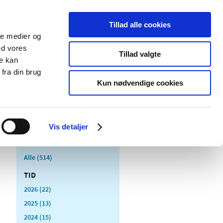
Tillad alle cookies
ale medier og
Udgivelser
Cookies
ed vores
Tillad valgte
re kan
dicinsk
Særlige
fra din brug
styr
produktområder
Kun nødvendige cookies
Vis detaljer
Alle (514)
TID
2026 (22)
2025 (13)
2024 (15)