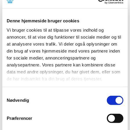
2024 (15)
2023 (18)
2022 (10)
Denne hjemmeside bruger cookies
2021 (32)
Vi bruger cookies til at tilpasse vores indhold og
2020 (13)
annoncer, til at vise dig funktioner til sociale medier og til
at analysere vores trafik. Vi deler også oplysninger om
2019 (41)
din brug af vores hjemmeside med vores partnere inden
2018 (46)
for sociale medier, annonceringspartnere og
2017 (36)
analysepartnere. Vores partnere kan kombinere disse
2016 (48)
data med andre oplysninger, du har givet dem, eller som
december (5)
de har indsamlet fra din brug af deres tjenester.
november (2)
oktober (7)
Samtykkevalg
september (3)
Nødvendig
august (4)
juli (2)
Præferencer
juni (8)
maj (3)