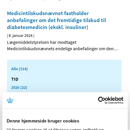
Medicintilskudsnævnet fastholder
anbefalinger om det fremtidige tilskud til
diabetesmedicin (ekskl. insuliner)
|
8. januar 2024
|
Lægemiddelstyrelsen har modtaget
Medicintilskudsnævnets endelige anbefalinger om den
…
Alle (514)
TID
2026 (22)
2025 (13)
2024 (15)
december (1)
oktober (2)
Denne hjemmeside bruger cookies
august (1)
Vi bruger cookies til at tilpasse vores indhold og