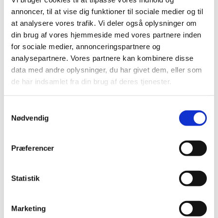
juni (2)
annoncer, til at vise dig funktioner til sociale medier og til
maj (3)
at analysere vores trafik. Vi deler også oplysninger om
marts (2)
din brug af vores hjemmeside med vores partnere inden
februar (2)
for sociale medier, annonceringspartnere og
januar (2)
analysepartnere. Vores partnere kan kombinere disse
data med andre oplysninger, du har givet dem, eller som
2023 (18)
de har indsamlet fra din brug af deres tjenester.
2022 (10)
2021 (32)
Samtykkevalg
2020 (13)
Nødvendig
2019 (41)
2018 (46)
Præferencer
2017 (36)
2016 (48)
Statistik
2015 (31)
2014 (44)
2013 (45)
Marketing