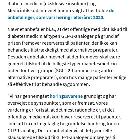
diabetesmedicin (eksklusive insuliner), og
Medicintilskudsnævnet har nu valgt at fastholde
de
anbefalinger, som var i høring i efteråret 2023
.
Nævnet anbefaler bl.a., at det offentlige medicintilskud til
diabetesmedicin af typen GLP-1-analoger på grund af
prisen fremover reserveres til patienter, der ikke kan
behandles tilstrækkeligt med alternative præparater.
Desuden anbefaler nævnet, at der fremover skal være
generelt tilskud til de billigste typer diabetesmedicin
inden for hver gruppe (SGLT-2-hæmmere og andre
alternative præparater), som hos mange patienter er lige
så effektive til at behandle sygdommen.
”Vi har gennemgået
høringssvarene
grundigt og har
overvejet de synspunkter, som er fremsat. Vores
vurdering er fortsat, at det mest rationelle er, at det
offentlige medicintilskud bliver reserveret til patienter,
som ud fra en lægefaglig begrundelse har brug for en
GLP-1-analog. Derfor anbefaler vi, at det generelle
klausulerede tilskud til GLP-1-analoger omlægges til