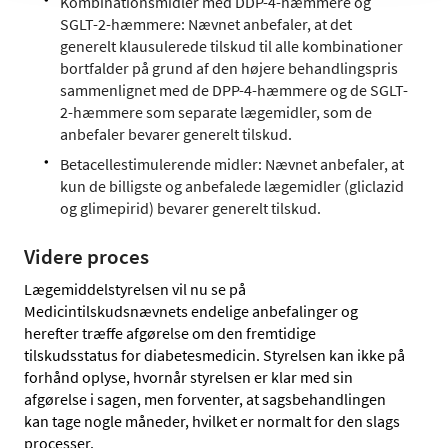
Kombinationsmidler med DDP-4-hæmmere og
SGLT-2-hæmmere: Nævnet anbefaler, at det
generelt klausulerede tilskud til alle kombinationer
bortfalder på grund af den højere behandlingspris
sammenlignet med de DPP-4-hæmmere og de SGLT-
2-hæmmere som separate lægemidler, som de
anbefaler bevarer generelt tilskud.
Betacellestimulerende midler: Nævnet anbefaler, at
kun de billigste og anbefalede lægemidler (gliclazid
og glimepirid) bevarer generelt tilskud.
Videre proces
Lægemiddelstyrelsen vil nu se på
Medicintilskudsnævnets endelige anbefalinger og
herefter træffe afgørelse om den fremtidige
tilskudsstatus for diabetesmedicin. Styrelsen kan ikke på
forhånd oplyse, hvornår styrelsen er klar med sin
afgørelse i sagen, men forventer, at sagsbehandlingen
kan tage nogle måneder, hvilket er normalt for den slags
processer.