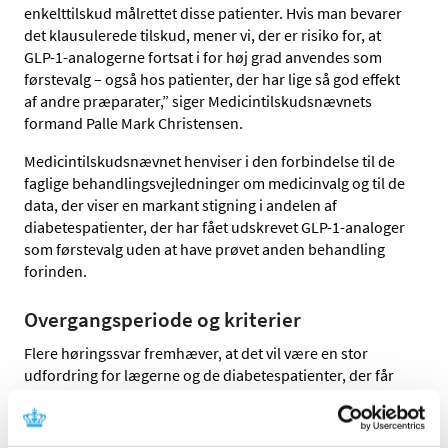
enkelttilskud målrettet disse patienter. Hvis man bevarer
det klausulerede tilskud, mener vi, der er risiko for, at
GLP-1-analogerne fortsat i for høj grad anvendes som
førstevalg – også hos patienter, der har lige så god effekt
af andre præparater,” siger Medicintilskudsnævnets
formand Palle Mark Christensen.
Medicintilskudsnævnet henviser i den forbindelse til de
faglige behandlingsvejledninger om medicinvalg og til de
data, der viser en markant stigning i andelen af
diabetespatienter, der har fået udskrevet GLP-1-analoger
som førstevalg uden at have prøvet anden behandling
forinden.
Overgangsperiode og kriterier
Flere høringssvar fremhæver, at det vil være en stor
udfordring for lægerne og de diabetespatienter, der får
GLP-1-analoger i dag, hvis de skal skifte medicin, eller
bruge ressourcer på at søge om enkelttilskud.