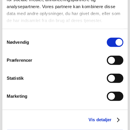
2014 (44)
analysepartnere. Vores partnere kan kombinere disse
2013 (44)
data med andre oplysninger, du har givet dem, eller som
2012 (41)
de har indsamlet fra din brug af deres tjenester.
2011 (13)
Samtykkevalg
2010 (7)
Nødvendig
2009 (13)
2008 (8)
Præferencer
2007 (3)
2006 (9)
2005 (2)
Statistik
november (1)
juni (1)
Marketing
Relateret indhold
Vis detaljer
Generelle tilskud til medicin