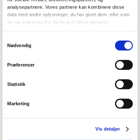
2014 (44)
analysepartnere. Vores partnere kan kombinere disse
2013 (44)
data med andre oplysninger, du har givet dem, eller som
2012 (41)
de har indsamlet fra din brug af deres tjenester.
2011 (13)
Samtykkevalg
2010 (7)
Nødvendig
2009 (13)
2008 (8)
Præferencer
2007 (3)
2006 (9)
2005 (2)
Statistik
november (1)
juni (1)
Marketing
Relateret indhold
Vis detaljer
Generelle tilskud til medicin