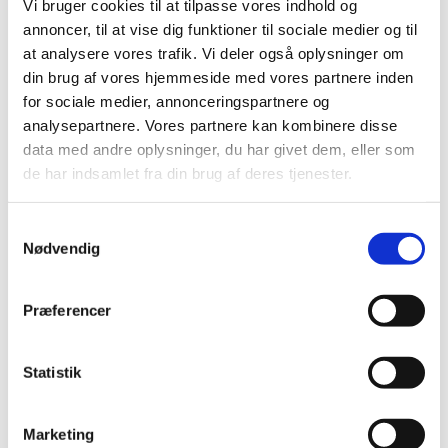
Vi bruger cookies til at tilpasse vores indhold og
2015 (30)
annoncer, til at vise dig funktioner til sociale medier og til
2014 (44)
at analysere vores trafik. Vi deler også oplysninger om
2013 (44)
din brug af vores hjemmeside med vores partnere inden
2012 (41)
for sociale medier, annonceringspartnere og
2011 (13)
analysepartnere. Vores partnere kan kombinere disse
november (1)
data med andre oplysninger, du har givet dem, eller som
de har indsamlet fra din brug af deres tjenester.
oktober (2)
september (2)
august (2)
Samtykkevalg
Nødvendig
juli (1)
juni (1)
maj (2)
Præferencer
marts (1)
januar (1)
Statistik
2010 (7)
2009 (13)
Marketing
2008 (8)