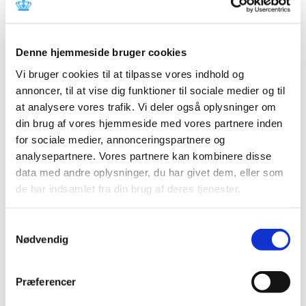
2019 (39)
2018 (40)
Denne hjemmeside bruger cookies
2017 (31)
Vi bruger cookies til at tilpasse vores indhold og
2016 (42)
annoncer, til at vise dig funktioner til sociale medier og til
2015 (30)
at analysere vores trafik. Vi deler også oplysninger om
2014 (44)
din brug af vores hjemmeside med vores partnere inden
2013 (44)
for sociale medier, annonceringspartnere og
2012 (41)
analysepartnere. Vores partnere kan kombinere disse
december (1)
data med andre oplysninger, du har givet dem, eller som
november (6)
de har indsamlet fra din brug af deres tjenester.
oktober (4)
september (7)
Samtykkevalg
Nødvendig
august (1)
juli (4)
juni (3)
Præferencer
maj (1)