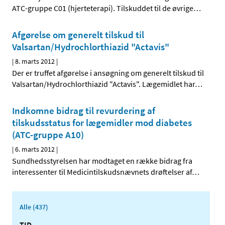
ATC-gruppe C01 (hjerteterapi). Tilskuddet til de øvrige
…
Afgørelse om generelt tilskud til
Valsartan/Hydrochlorthiazid "Actavis"
|
8. marts 2012
|
Der er truffet afgørelse i ansøgning om generelt tilskud til
Valsartan/Hydrochlorthiazid "Actavis". Lægemidlet har
…
Indkomne bidrag til revurdering af
tilskudsstatus for lægemidler mod diabetes
(ATC-gruppe A10)
|
6. marts 2012
|
Sundhedsstyrelsen har modtaget en række bidrag fra
interessenter til Medicintilskudsnævnets drøftelser af
…
Alle (437)
TID