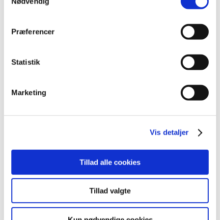
Nødvendig
november (6)
oktober (4)
Præferencer
september (7)
august (1)
Statistik
juli (4)
juni (3)
maj (1)
Marketing
april (3)
marts (3)
februar (2)
Vis detaljer
januar (6)
2011 (13)
Tillad alle cookies
2010 (7)
2009 (13)
Tillad valgte
2008 (8)
2007 (3)
Kun nødvendige cookies