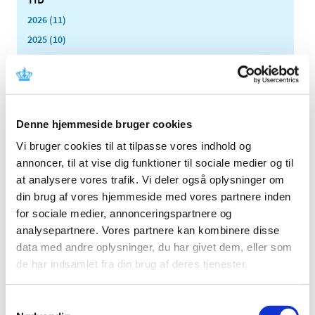
2026 (11)
2025 (10)
2024 (7)
2023 (8)
2022 (4)
2021 (24)
Denne hjemmeside bruger cookies
2020 (7)
Vi bruger cookies til at tilpasse vores indhold og
2019 (39)
annoncer, til at vise dig funktioner til sociale medier og til
2018 (40)
at analysere vores trafik. Vi deler også oplysninger om
din brug af vores hjemmeside med vores partnere inden
2017 (31)
for sociale medier, annonceringspartnere og
2016 (42)
analysepartnere. Vores partnere kan kombinere disse
2015 (30)
data med andre oplysninger, du har givet dem, eller som
2014 (44)
de har indsamlet fra din brug af deres tjenester.
2013 (44)
2012 (41)
Samtykkevalg
december (1)