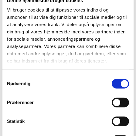
Denne hjemmeside bruger cookies
2014 (44)
Vi bruger cookies til at tilpasse vores indhold og
2013 (44)
annoncer, til at vise dig funktioner til sociale medier og til
2012 (41)
at analysere vores trafik. Vi deler også oplysninger om
december (1)
din brug af vores hjemmeside med vores partnere inden
november (6)
for sociale medier, annonceringspartnere og
oktober (4)
analysepartnere. Vores partnere kan kombinere disse
september (7)
data med andre oplysninger, du har givet dem, eller som
august (1)
de har indsamlet fra din brug af deres tjenester.
juli (4)
juni (3)
Samtykkevalg
Nødvendig
maj (1)
april (3)
marts (3)
Præferencer
februar (2)
januar (6)
Statistik
2011 (13)
2010 (7)