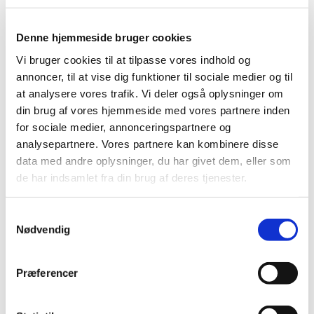
2018 (40)
2017 (31)
Denne hjemmeside bruger cookies
2016 (42)
Vi bruger cookies til at tilpasse vores indhold og
2015 (30)
annoncer, til at vise dig funktioner til sociale medier og til
2014 (44)
at analysere vores trafik. Vi deler også oplysninger om
2013 (44)
din brug af vores hjemmeside med vores partnere inden
2012 (41)
for sociale medier, annonceringspartnere og
december (1)
analysepartnere. Vores partnere kan kombinere disse
november (6)
data med andre oplysninger, du har givet dem, eller som
oktober (4)
de har indsamlet fra din brug af deres tjenester.
september (7)
august (1)
Samtykkevalg
Nødvendig
juli (4)
juni (3)
maj (1)
Præferencer
april (3)
marts (3)