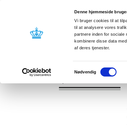
Denne hjemmeside bruger
Vi bruger cookies til at til
til at analysere vores tra
partnere inden for sociale
Godkendelse og
Bivirkninger
kombinere disse data med a
kontrol
produktinfo
af deres tjenester.
/
/
Nyheder
Kategori
Nyheder om 
Samtykkevalg
Nødvendig
Nyheder