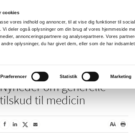
 cookies
passe vores indhold og annoncer, til at vise dig funktioner til soci
Nyheder
Om os
Kontakt
fik. Vi deler også oplysninger om din brug af vores hjemmeside m
 medier, annonceringspartnere og analysepartnere. Vores partne
 og
Tilskud og
Apoteker og salg af
Me
ndre oplysninger, du har givet dem, eller som de har indsamlet 
rmation
priser
medicin
ud
/
/
Tilskud og priser
Tilskud til medicin
Generelle tilskud
Præferencer
Statistik
Marketing
Nyheder om generelle
tilskud til medicin