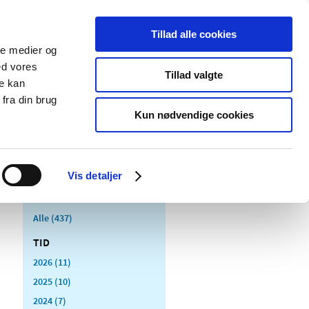
Tillad alle cookies
ale medier og
Udgivelser
Cookies
ed vores
Tillad valgte
re kan
dicinsk
Særlige
fra din brug
styr
produktområder
Kun nødvendige cookies
Vis detaljer
Alle (437)
TID
2026 (11)
2025 (10)
2024 (7)