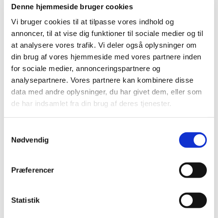
2015 (30)
Denne hjemmeside bruger cookies
2014 (44)
Vi bruger cookies til at tilpasse vores indhold og
2013 (44)
annoncer, til at vise dig funktioner til sociale medier og til
december (4)
at analysere vores trafik. Vi deler også oplysninger om
din brug af vores hjemmeside med vores partnere inden
november (5)
for sociale medier, annonceringspartnere og
oktober (3)
analysepartnere. Vores partnere kan kombinere disse
september (6)
data med andre oplysninger, du har givet dem, eller som
august (1)
de har indsamlet fra din brug af deres tjenester.
juli (1)
juni (2)
Samtykkevalg
maj (2)
Nødvendig
april (5)
marts (10)
Præferencer
februar (3)
januar (2)
2012 (41)
Statistik
2011 (13)