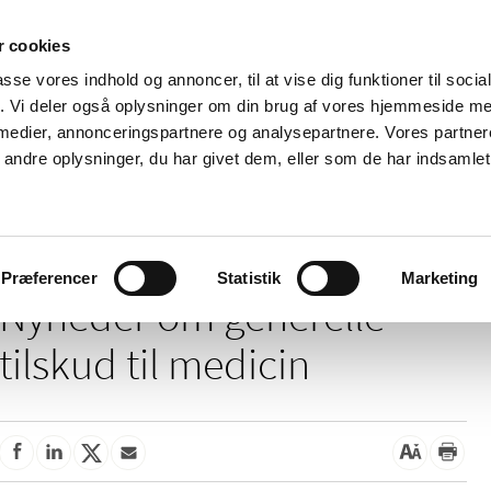
 cookies
passe vores indhold og annoncer, til at vise dig funktioner til soci
Nyheder
Om os
Kontakt
fik. Vi deler også oplysninger om din brug af vores hjemmeside m
 medier, annonceringspartnere og analysepartnere. Vores partne
 og
Tilskud og
Apoteker og salg af
Me
ndre oplysninger, du har givet dem, eller som de har indsamlet 
rmation
priser
medicin
ud
/
/
Tilskud og priser
Tilskud til medicin
Generelle tilskud
Præferencer
Statistik
Marketing
Nyheder om generelle
tilskud til medicin