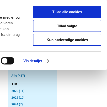
Tillad alle cookies
ale medier og
Udgivelser
Cookies
ed vores
Tillad valgte
re kan
dicinsk
Særlige
fra din brug
styr
produktområder
Kun nødvendige cookies
Vis detaljer
Alle (437)
TID
2026 (11)
2025 (10)
2024 (7)