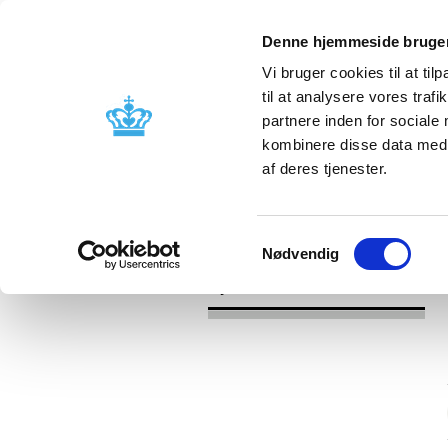
Denne hjemmeside bruger
Vi bruger cookies til at til
til at analysere vores tra
partnere inden for sociale
Godkendelse og
Bivirkninger
kombinere disse data med a
kontrol
produktinfo
af deres tjenester.
/
/
Nyheder
Kategori
Nyheder om 
Samtykkevalg
Nødvendig
Nyheder