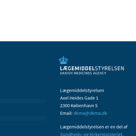
Lægemiddelstyrelsen
Axel Heides Gade 1
2300 København S
Email:
dkma@dkma.dk
Lægemiddelstyrelsen er en del af
Sundheds- og Kirkeministeriet.