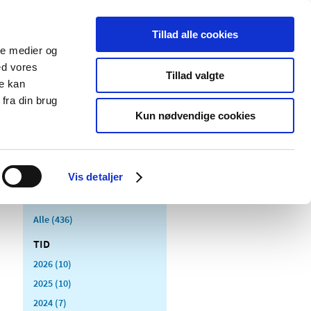
Tillad alle cookies
ale medier og
Udgivelser
Cookies
ed vores
Tillad valgte
re kan
dicinsk
Særlige
fra din brug
styr
produktområder
Kun nødvendige cookies
Vis detaljer
Alle (436)
TID
2026 (10)
2025 (10)
2024 (7)