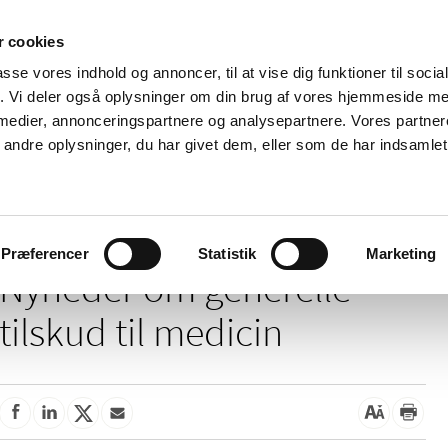
 cookies
passe vores indhold og annoncer, til at vise dig funktioner til soci
Nyheder
Om os
Kontakt
fik. Vi deler også oplysninger om din brug af vores hjemmeside m
 medier, annonceringspartnere og analysepartnere. Vores partne
 og
Tilskud og
Apoteker og salg af
Me
ndre oplysninger, du har givet dem, eller som de har indsamlet 
rmation
priser
medicin
ud
/
/
Tilskud og priser
Tilskud til medicin
Generelle tilskud
Præferencer
Statistik
Marketing
Nyheder om generelle
tilskud til medicin