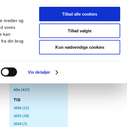
Tillad alle cookies
ale medier og
Udgivelser
Cookies
ed vores
Tillad valgte
re kan
dicinsk
Særlige
fra din brug
styr
produktområder
Kun nødvendige cookies
Vis detaljer
Alle (437)
TID
2026 (11)
2025 (10)
2024 (7)