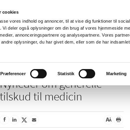
 cookies
passe vores indhold og annoncer, til at vise dig funktioner til soci
Nyheder
Om os
Kontakt
fik. Vi deler også oplysninger om din brug af vores hjemmeside m
 medier, annonceringspartnere og analysepartnere. Vores partne
 og
Tilskud og
Apoteker og salg af
Me
ndre oplysninger, du har givet dem, eller som de har indsamlet 
rmation
priser
medicin
ud
/
/
Tilskud og priser
Tilskud til medicin
Generelle tilskud
Præferencer
Statistik
Marketing
Nyheder om generelle
tilskud til medicin