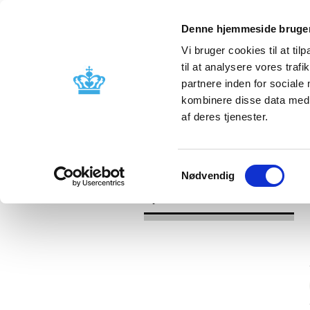
Denne hjemmeside bruger
Vi bruger cookies til at til
til at analysere vores tra
partnere inden for sociale
Godkendelse og
Bivirkninger
kombinere disse data med a
kontrol
produktinfo
af deres tjenester.
/
/
Nyheder
Kategori
Nyheder om 
Samtykkevalg
Nødvendig
Nyheder