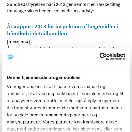
Sundhedsstyrelsen har i 2013 gennemført en række tiltag
for at øge sikkerheden ved medicinsk udstyr.
Årsrapport 2013 for inspektion af lægemidler i
håndkøb i detailhandlen
|
9. maj 2014
|
Årsrapporten indeholder opgørelser over resultater af
inspektioner af detailvirksomheder og
…
Årsrapport 2013 for Sundhedsstyrelsens
laboratoriekontrol
Denne hjemmeside bruger cookies
|
5. maj 2014
|
Vi bruger cookies til at tilpasse vores indhold og
Lægemiddelmyndighederne i Europa samarbejder i et
annoncer, til at vise dig funktioner til sociale medier og til
netværk, der bliver kaldt Official Medicines Control
…
at analysere vores trafik. Vi deler også oplysninger om
din brug af vores hjemmeside med vores partnere inden
Årsrapport 2013 - Sundhedsstyrelsen
for sociale medier, annonceringspartnere og
analysepartnere. Vores partnere kan kombinere disse
|
21. marts 2014
|
data med andre oplysninger, du har givet dem, eller som
Årsrapporten for 2013 beskriver Sundhedsstyrelsens