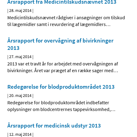
Årsrapport fra Medicintilskudsnævnet 2013
|
28. maj 2014
|
Medicintilskudsnævnet rådgiver i ansøgninger om tilskud
til lægemidler samt i revurdering af lægemidlers
…
Årsrapport for overvågning af bivirkninger
2013
|
27. maj 2014
|
2013 var et travlt år for arbejdet med overvågningen af
bivirkninger. Året var præget af en række sager med
…
Redegørelse for blodproduktområdet 2013
|
20. maj 2014
|
Redegørelse for blodproduktområdet indbefatter
oplysninger om blodcentrernes tappevirksomhed,
…
Årsrapport for medicinsk udstyr 2013
|
12. maj 2014
|