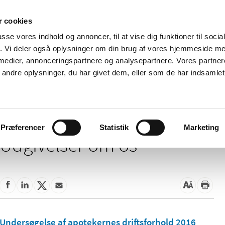
 cookies
passe vores indhold og annoncer, til at vise dig funktioner til soci
Nyheder
Om os
Kontakt
fik. Vi deler også oplysninger om din brug af vores hjemmeside m
 medier, annonceringspartnere og analysepartnere. Vores partne
 og
Tilskud og
Apoteker og salg af
Me
ndre oplysninger, du har givet dem, eller som de har indsamlet 
rmation
priser
medicin
ud
Præferencer
Statistik
Marketing
Udgivelser om os
Undersøgelse af apotekernes driftsforhold 2016