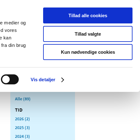
Tillad alle cookies
ale medier og
Udgivelser
Cookies
ed vores
Tillad valgte
re kan
dicinsk
Særlige
fra din brug
styr
produktområder
Kun nødvendige cookies
Vis detaljer
Alle (89)
TID
2026 (2)
2025 (3)
2024 (3)