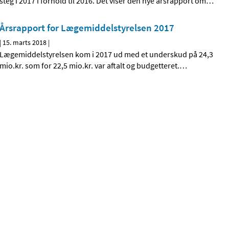
steg i 2017 i forhold til 2016. Det viser den nye årsrapport om
…
Årsrapport for Lægemiddelstyrelsen 2017
|
15. marts 2018
|
Lægemiddelstyrelsen kom i 2017 ud med et underskud på 24,3
mio.kr. som for 22,5 mio.kr. var aftalt og budgetteret.
…