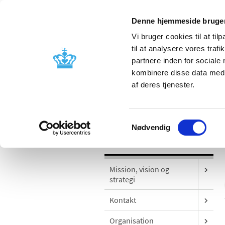
Denne hjemmeside bruger
Vi bruger cookies til at til
til at analysere vores tra
partnere inden for sociale
Godkendelse og
Bivirkninger
kombinere disse data med a
kontrol
produktinfo
af deres tjenester.
/
Om os
Udgivelser
Samtykkevalg
Nødvendig
Om os
Mission, vision og
strategi
Kontakt
Organisation