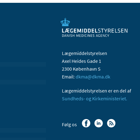
Lægemiddelstyrelsen
Axel Heides Gade 1
2300 København S
Email:
dkma@dkma.dk
Lægemiddelstyrelsen er en del af
Sundheds- og Kirkeministeriet.
Følg os