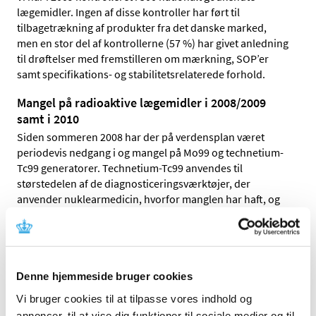
lægemidler. Ingen af disse kontroller har ført til
tilbagetrækning af produkter fra det danske marked,
men en stor del af kontrollerne (57 %) har givet anledning
til drøftelser med fremstilleren om mærkning, SOP’er
samt specifikations- og stabilitetsrelaterede forhold.
Mangel på radioaktive lægemidler i 2008/2009
samt i 2010
Siden sommeren 2008 har der på verdensplan været
periodevis nedgang i og mangel på Mo99 og technetium-
Tc99 generatorer. Technetium-Tc99 anvendes til
størstedelen af de diagnosticeringsværktøjer, der
anvender nuklearmedicin, hvorfor manglen har haft, og
stadig har, en negativ indvirkning på patienternes adgang
til radioaktive lægemidler.
Fokus på regelefterlevelse hos fremstillere af
råvarer
Denne hjemmeside bruger cookies
Vi har afsluttet et projekt, der fokuserer på
Vi bruger cookies til at tilpasse vores indhold og
færdigvarefremstillernes evne til at sikre, at de aktive
annoncer, til at vise dig funktioner til sociale medier og til