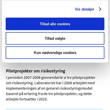
Fokus på ulovlige produkter og forfalskninger
Vi bibeholdt fokus på ulovlige produkter og
Vis detaljer
forfalskninger i 2009. Vi analyserede i alt 52 prøver og
screenede dem for indholdsstoffer med
potensfremmende og vægtreducerende stoffer.
Tillad alle cookies
Arbejde med metoderelaterede aktiviteter
Tillad valgte
Vi arbejder blandt andet med udvikling af flowcytometri-
baseret test til bestemmelse af frysetørret BCG-vaccine,
påvisning af fremmede agenser i vacciner til dyr ved
Kun nødvendige cookies
hjælp af real-time PCR samt med lægemidler til somatisk
celleterapi.
Pilotprojekter om risikostyring
I perioden 2007-2008 gennemførte vi tre pilotprojekter
om risikostyring. Laboratoriet har i 2008 arbejdet med
implementeringen af en generel risikostyringsmodel
baseret på erfaring fra de tre pilotprojekter, og dette
arbejde fortsætter i 2010.