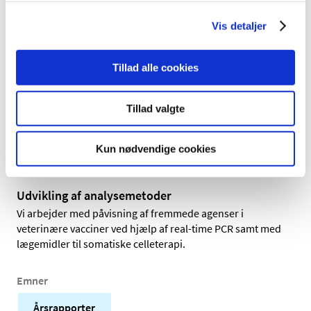
Danmark betragtes e-cigaretter med nikotin som et
lægemiddel. Det betyder, at de skal have en
Vis detaljer
markedsføringstilladelse, før de kan sælges i Danmark.
På nuværende tidspunkt er der ingen e-cigaretter med en
markedsføringstilladelse i Danmark.
Tillad alle cookies
Ulovlig nethandel med lægemidler og andre
sundhedsprodukter kan udgøre en betydelig
Tillad valgte
sundhedsrisiko for forbrugerne. Produkterne kan
indeholde aktive lægemiddelstoffer i forskellige
Kun nødvendige cookies
mængder, kvalitet og sammensætning uden garanti for
deres sikkerhed og effekt.
Udvikling af analysemetoder
Vi arbejder med påvisning af fremmede agenser i
veterinære vacciner ved hjælp af real-time PCR samt med
lægemidler til somatiske celleterapi.
Emner
Årsrapporter