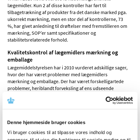
lægemidler. Kun 2 af disse kontroller har ført til
tilbagetrækning af produkter fra det danske marked pga.
ukorrekt mærkning, men en stor del af kontrollerne, 73
%, har givet anledning til drøftelser med fremstilleren om
mærkning, SOP’er samt specifikationer og
stabilitetsrelaterede forhold.
Kvalitetskontrol af lægemidlers mærkning og
emballage
Lægemiddelstyrelsen har i 2010 vurderet adskillige sager,
hvor der har været problemer med lægemidlers
mærkning og emballage. Der har været forskelligartede
problemer, heriblandt forveksling af ens udseende
lægemiddelnavne og/eller emballage og ringe læsbarhed
af indlægssedlen. I 2010 modtog vi igen klager angående
ompakning af parallelimporterede produkter.
Utilsigtede hændelser på sygehuse
Denne hjemmeside bruger cookies
I 2010 screenede Lægemiddelstyrelsen 2.400 rapporter
Vi bruger cookies til at tilpasse vores indhold og
om utilsigtede hændelser med lægemidler, der var blevet
annoncer, til at vise dig funktioner til sociale medier og til