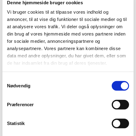
Denne hjemmeside bruger cookies
I 2015 evaluerede laboratoriet 97 reklamationer; det var
Vi bruger cookies til at tilpasse vores indhold og
dobbelt så mange som året før (2014: 46 reklamationer).
annoncer, til at vise dig funktioner til sociale medier og til
at analysere vores trafik. Vi deler også oplysninger om
Børnesikrede blister kort
din brug af vores hjemmeside med vores partnere inden
I perioden fra 2011 til 2015 modtog laboratoriet 32 klager
for sociale medier, annonceringspartnere og
over børnesikrede blister kort. Klagerne beskrev
analysepartnere. Vores partnere kan kombinere disse
problemer med at trykke tabletter og kapsler ud af
data med andre oplysninger, du har givet dem, eller som
blisterkort, og at den hårde udblistring kunne medføre
de har indsamlet fra din brug af deres tjenester.
kvalitetsproblemer med medicinen.
Vi undersøgte 21 forskellige blisterkort i 2015. Kun 4 ud af
Samtykkevalg
13 børnesikrede blister kort havde været testet efter ISO
Nødvendig
standarden EN ISO14375:2004. Projektet har ført til et
øget fokus på brugervenligheden af blisterkort ved
fremtidige godkendelser af lægemidler.
Præferencer
Radioaktive lægemidler
Laboratoriets afdeling for radioaktive lægemidler (nu det
Statistik
eneste myndighedslaboratorium i Europa, der kan
analysere radioaktive lægemidler) havde et særligt fokus