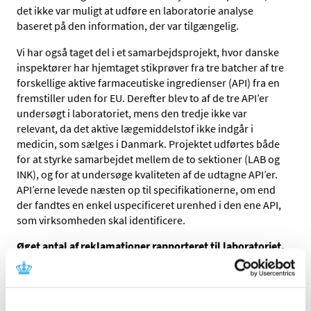
det ikke var muligt at udføre en laboratorie analyse
baseret på den information, der var tilgængelig.
Vi har også taget del i et samarbejdsprojekt, hvor danske
inspektører har hjemtaget stikprøver fra tre batcher af tre
forskellige aktive farmaceutiske ingredienser (API) fra en
fremstiller uden for EU. Derefter blev to af de tre API’er
undersøgt i laboratoriet, mens den tredje ikke var
relevant, da det aktive lægemiddelstof ikke indgår i
medicin, som sælges i Danmark. Projektet udførtes både
for at styrke samarbejdet mellem de to sektioner (LAB og
INK), og for at undersøge kvaliteten af de udtagne API’er.
API’erne levede næsten op til specifikationerne, om end
der fandtes en enkel uspecificeret urenhed i den ene API,
som virksomheden skal identificere.
Øget antal af reklamationer rapporteret til laboratoriet.
Laboratoriet modtager reklamationer over lægemidler
fra patienter, hospitalspersonale, apoteker mv. Når vi
modtager en klage, vurderer vi alvorligheden af klagen og
beslutter næste trin.