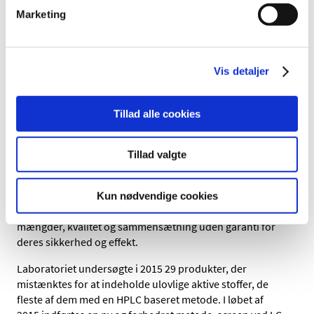
på Tc-99m mærkede lægemidler. Projekterne blev
Marketing
udvalgt efter en risikovurdering og omfattede:
Stabilitet af et Tc-99m kit tæt på udløb.
Vis detaljer
Nye radioaktive lægemidler på det danske marked.
Udfordringer i hospitalernes kvalitetskontrol af Tc-
Tillad alle cookies
99m kit
Ulovlig nethandel
Tillad valgte
Ulovlig nethandel med lægemidler og andre
sundhedsprodukter kan udgøre en betydelig
sundhedsrisiko for forbrugerne. Produkterne kan
Kun nødvendige cookies
indeholde aktive lægemiddelstoffer i forskellige
mængder, kvalitet og sammensætning uden garanti for
deres sikkerhed og effekt.
Laboratoriet undersøgte i 2015 29 produkter, der
mistænktes for at indeholde ulovlige aktive stoffer, de
fleste af dem med en HPLC baseret metode. I løbet af