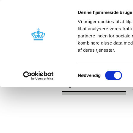
Denne hjemmeside bruger
Vi bruger cookies til at til
til at analysere vores tra
partnere inden for sociale
Godkendelse og
Bivirkninger
kombinere disse data med a
kontrol
produktinfo
af deres tjenester.
/
/
Udgivelser
Kategori
Apoteker o
Samtykkevalg
Nødvendig
Udgivelser