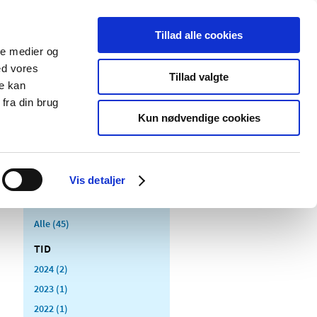
Tillad alle cookies
ale medier og
Udgivelser
Cookies
ed vores
Tillad valgte
re kan
dicinsk
Særlige
fra din brug
styr
produktområder
Kun nødvendige cookies
Vis detaljer
Alle (45)
TID
2024 (2)
2023 (1)
2022 (1)