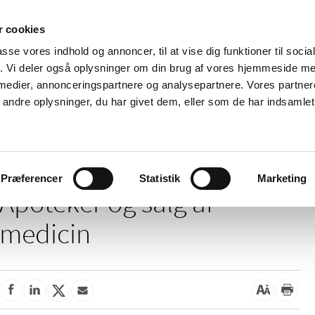
 cookies
passe vores indhold og annoncer, til at vise dig funktioner til soci
Nyheder
Om os
Kontakt
fik. Vi deler også oplysninger om din brug af vores hjemmeside m
 medier, annonceringspartnere og analysepartnere. Vores partne
 og
Tilskud og
Apoteker og salg af
Me
ndre oplysninger, du har givet dem, eller som de har indsamlet 
rmation
priser
medicin
ud
g salg af medicin
Præferencer
Statistik
Marketing
Apoteker og salg af
medicin