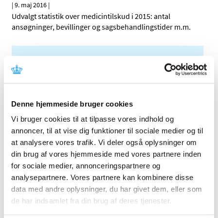
|
9. maj 2016
|
Udvalgt statistik over medicintilskud i 2015: antal
ansøgninger, bevillinger og sagsbehandlingstider m.m.
Alle (39)
TID
2023 (1)
Denne hjemmeside bruger cookies
2022 (2)
Vi bruger cookies til at tilpasse vores indhold og
2020 (1)
annoncer, til at vise dig funktioner til sociale medier og til
2019 (1)
at analysere vores trafik. Vi deler også oplysninger om
2018 (4)
din brug af vores hjemmeside med vores partnere inden
2017 (2)
for sociale medier, annonceringspartnere og
2016 (2)
analysepartnere. Vores partnere kan kombinere disse
maj (2)
data med andre oplysninger, du har givet dem, eller som
2015 (2)
de har indsamlet fra din brug af deres tjenester.
2014 (3)