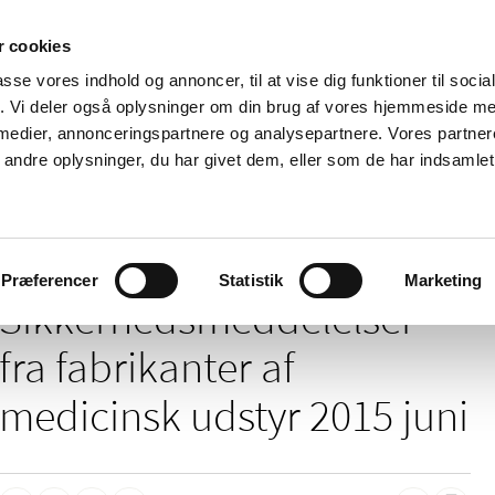
 cookies
passe vores indhold og annoncer, til at vise dig funktioner til soci
Nyheder
Om os
Kontakt
fik. Vi deler også oplysninger om din brug af vores hjemmeside m
 medier, annonceringspartnere og analysepartnere. Vores partne
 og
Tilskud og
Apoteker og salg af
Me
ndre oplysninger, du har givet dem, eller som de har indsamlet 
rmation
priser
medicin
ud
/
/
elser
2015
06
Præferencer
Statistik
Marketing
Sikkerheds­meddelelser
fra fabrikanter af
medicinsk udstyr 2015 juni