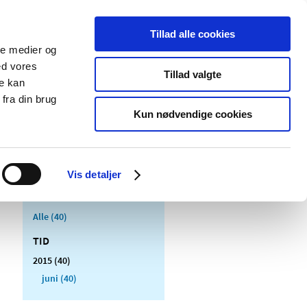
Tillad alle cookies
ale medier og
Udgivelser
Cookies
ed vores
Tillad valgte
re kan
dicinsk
Særlige
fra din brug
styr
produktområder
Kun nødvendige cookies
Vis detaljer
Alle (40)
TID
2015 (40)
juni (40)