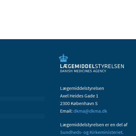
Lægemiddelstyrelsen
Axel Heides Gade 1
2300 København S
Email:
dkma@dkma.dk
Lægemiddelstyrelsen er en del af
Sundheds- og Kirkeministeriet.