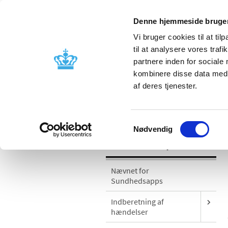
Denne hjemmeside bruger
Vi bruger cookies til at til
til at analysere vores tra
partnere inden for sociale
Godkendelse og
Bivirkninger
kombinere disse data med a
kontrol
produktinfo
af deres tjenester.
/
Medicinsk udstyr
Sikkerhedsmeddel
Samtykkevalg
Nødvendig
Medicinsk udstyr
Nævnet for
Sundhedsapps
Indberetning af
hændelser