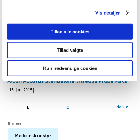
Fabius MRI Anaesthesia Systems
Vis detaljer
|
16. juni 2015
|
Heater/Cooler 1T & 3T
Tillad alle cookies
|
16. juni 2015
|
Tillad valgte
Sulfasalazine/Sulfapyridine- Drug Interference
|
15. juni 2015
|
Kun nødvendige cookies
Alcon Accurus Standalone Vitreous Probe Paks
|
15. juni 2015
|
1
2
Næste
Emner
Medicinsk udstyr