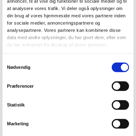
annoncer, til at vise dig funktioner til sociale medier og til
Cook LapSac Surgical Tissue Pouch
at analysere vores trafik. Vi deler også oplysninger om
|
17. juni 2015
|
din brug af vores hjemmeside med vores partnere inden
for sociale medier, annonceringspartnere og
Medtronic MiniMed 640G Insulin Pump
analysepartnere. Vores partnere kan kombinere disse
data med andre oplysninger, du har givet dem, eller som
|
17. juni 2015
|
de har indsamlet fra din brug af deres tjenester.
Accu-Chek Insight
Samtykkevalg
|
16. juni 2015
|
Nødvendig
Medtronic DLP Femoral Aterial Cannula,
Femoral Cannula and Insertion Kits
Præferencer
|
16. juni 2015
|
Statistik
rHead, uHead, Sigmoid Notch, ReMotion,
Radio Capitellum
Marketing
|
16. juni 2015
|