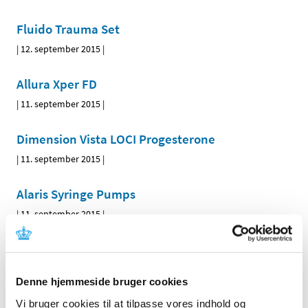
Fluido Trauma Set
|
12. september 2015
|
Allura Xper FD
|
11. september 2015
|
Dimension Vista LOCI Progesterone
|
11. september 2015
|
Alaris Syringe Pumps
|
11. september 2015
|
KimVent Closed Suction Systems
|
11. september 2015
|
Denne hjemmeside bruger cookies
GE Healthcare 3.0T MR-scannere
Vi bruger cookies til at tilpasse vores indhold og