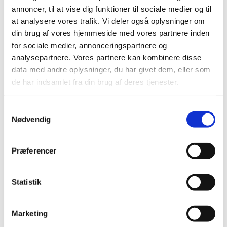
annoncer, til at vise dig funktioner til sociale medier og til
|
10. september 2015
|
at analysere vores trafik. Vi deler også oplysninger om
din brug af vores hjemmeside med vores partnere inden
PROFEMUR Neck Var-Val Long CoCr
for sociale medier, annonceringspartnere og
|
10. september 2015
|
analysepartnere. Vores partnere kan kombinere disse
data med andre oplysninger, du har givet dem, eller som
Applications instrument til sternal zipfix
de har indsamlet fra din brug af deres tjenester.
|
10. september 2015
|
Samtykkevalg
VFI-pakning til silikoneoliesprøjter
Nødvendig
|
3. september 2015
|
Præferencer
RAPIDPoint 500 Measurement Cartridge
Lactate
Statistik
|
2. september 2015
|
DRX Evolution Systems w/Premium and FF
Marketing
Wallstand