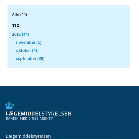
Alle (44)
TID
2015 (44)
november (1)
oktober (4)
september (39)
Lægemiddelstyrelsen