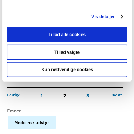
|
2. september 2015
|
Vis detaljer
ACUSON SC2000
|
2. september 2015
|
Tillad alle cookies
Cios Alpha
Tillad valgte
|
2. september 2015
|
ADVIA Centaur Systems HBsAg II
Kun nødvendige cookies
|
2. september 2015
|
Forrige
1
2
3
Næste
Emner
Medicinsk udstyr