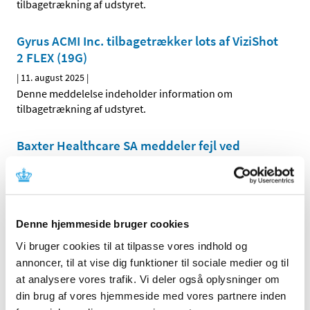
tilbagetrækning af udstyret.
Gyrus ACMI Inc. tilbagetrækker lots af ViziShot
2 FLEX (19G)
|
11. august 2025
|
Denne meddelelse indeholder information om
tilbagetrækning af udstyret.
Baxter Healthcare SA meddeler fejl ved
TherMax Blood Wamer Unit, PrisMax V2 &
PrisMax V3 Control Unit, der kræver korrektion
og instruktion i anvendelse
|
12. august 2025
|
Denne hjemmeside bruger cookies
Denne meddelelse indeholder information om fejl ved
Vi bruger cookies til at tilpasse vores indhold og
udstyret, der kræver korrektion og instruktion i
…
annoncer, til at vise dig funktioner til sociale medier og til
at analysere vores trafik. Vi deler også oplysninger om
Agilent Technologies Singapore (International)
din brug af vores hjemmeside med vores partnere inden
Pte Ltd. informerer om mulig fejl ved FLEX