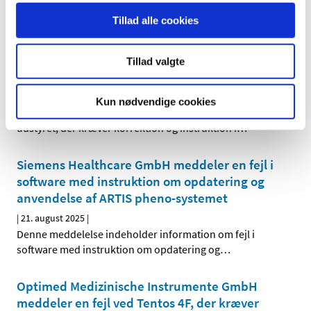
software med instruktion om opdatering og
…
Tillad alle cookies
Siemens Healthcare GmbH meddeler en fejl
ved MAGNETOM & BOPGRAPH systems, der
Tillad valgte
kræver korrektion og instruktion i anvendelse
|
20. august 2025
|
Kun nødvendige cookies
Denne meddelelse indeholder information om fejl ved
udstyret, der kræver korrektion og instruktion i
…
Siemens Healthcare GmbH meddeler en fejl i
software med instruktion om opdatering og
anvendelse af ARTIS pheno-systemet
|
21. august 2025
|
Denne meddelelse indeholder information om fejl i
software med instruktion om opdatering og
…
Optimed Medizinische Instrumente GmbH
meddeler en fejl ved Tentos 4F, der kræver