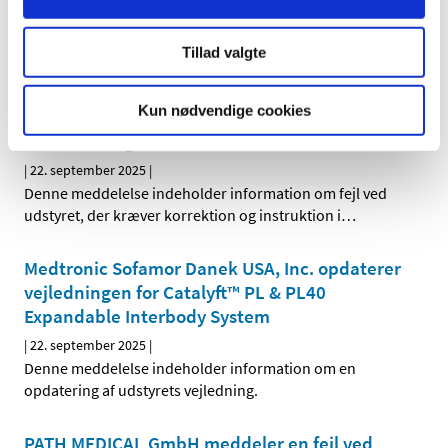
Denne meddelelse indeholder information om fejl ved
udstyret, der kræver korrektion og instruktion i
…
Tillad valgte
ICU Medical Inc meddeler en fejl ved HOTLINE
Kun nødvendige cookies
HL-90 Blod- og væskevarmer, der kræver
korrektion og instruktion i anvendelse
|
22. september 2025
|
Denne meddelelse indeholder information om fejl ved
udstyret, der kræver korrektion og instruktion i
…
Medtronic Sofamor Danek USA, Inc. opdaterer
vejledningen for Catalyft™ PL & PL40
Expandable Interbody System
|
22. september 2025
|
Denne meddelelse indeholder information om en
opdatering af udstyrets vejledning.
PATH MEDICAL GmbH meddeler en fejl ved