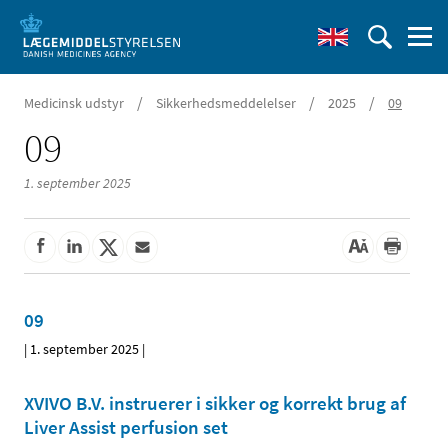
/
/
/
Medicinsk udstyr
Sikkerhedsmeddelelser
2025
09
09
1. september 2025
09
|
1. september 2025
|
XVIVO B.V. instruerer i sikker og korrekt brug af
Liver Assist perfusion set