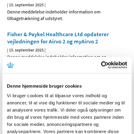
|
15. september 2025
|
Denne meddelelse indeholder information om
tilbagetrækning af udstyret.
Fisher & Paykel Healthcare Ltd opdaterer
vejledningen for Airvo 2 og myAirvo 2
|
15. september 2025
|
Denne meddelelse indeholder information om en
opdatering af udstyrets vejledning.
Olympus Medical Systems Corporation
meddeler fejl ved Olympus Bronchofiberscope
Denne hjemmeside bruger cookies
& Bronchovideoscopes, der kræver korrektion
Vi bruger cookies til at tilpasse vores indhold og
og instruktion i anvendelse
annoncer, til at vise dig funktioner til sociale medier og til
|
15. september 2025
|
at analysere vores trafik. Vi deler også oplysninger om
Denne meddelelse indeholder information om fejl ved
din brug af vores hjemmeside med vores partnere inden
udstyret, der kræver korrektion og instruktion i
…
for sociale medier, annonceringspartnere og
analysepartnere. Vores partnere kan kombinere disse