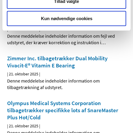
Tillad valgte
BD Switzerland Sárl meddeler fejl ved BD
Alaris™ sprøjtepumper, der kræver korrektion
Kun nødvendige cookies
og instruktion i anvendelse
|
21. oktober 2025
|
Denne meddelelse indeholder information om fejl ved
udstyret, der kræver korrektion og instruktion i
…
Zimmer Inc. tilbagetrækker Dual Mobility
Vivacit-E® Vitamin E Bearing
|
21. oktober 2025
|
Denne meddelelse indeholder information om
tilbagetrækning af udstyret.
Olympus Medical Systems Corporation
tilbagetrækker specifikke lots af SnareMaster
Plus Hot/Cold
|
21. oktober 2025
|
Denne meddelelse indeholder information om