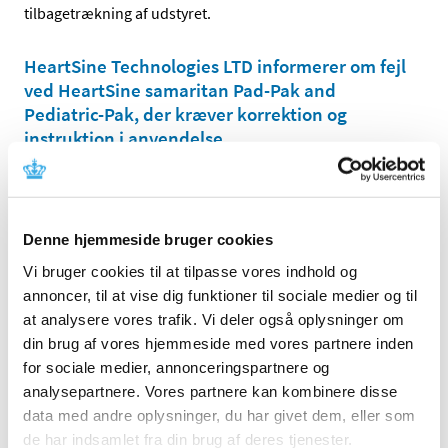
tilbagetrækning af udstyret.
HeartSine Technologies LTD informerer om fejl
ved HeartSine samaritan Pad-Pak and
Pediatric-Pak, der kræver korrektion og
instruktion i anvendelse
|
15. oktober 2025
|
Denne meddelelse indeholder information om fejl ved
udstyret, der kræver korrektion og instruktion i
…
Denne hjemmeside bruger cookies
Sectra AB meddeler opdatering af Sectra
Vi bruger cookies til at tilpasse vores indhold og
RIS(E)
annoncer, til at vise dig funktioner til sociale medier og til
|
15. oktober 2025
|
at analysere vores trafik. Vi deler også oplysninger om
Denne meddelelse indeholder information om en
din brug af vores hjemmeside med vores partnere inden
opdatering af udstyrets vejledning.
for sociale medier, annonceringspartnere og
analysepartnere. Vores partnere kan kombinere disse
Etac Supply Center AB tilbagetrækker Kaskad
data med andre oplysninger, du har givet dem, eller som
og udskifter de berørte enheder
de har indsamlet fra din brug af deres tjenester.