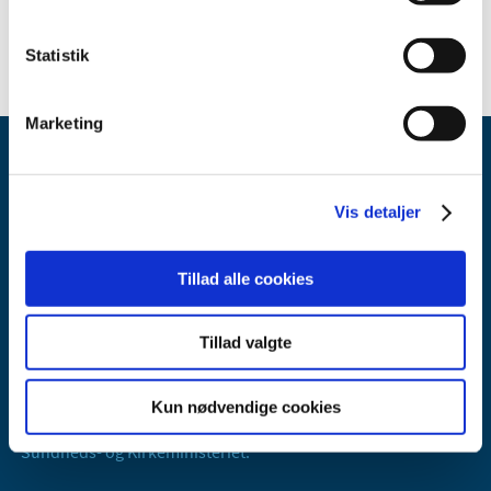
2025 (21)
Statistik
Marketing
Vis detaljer
Tillad alle cookies
Lægemiddelstyrelsen
Axel Heides Gade 1
Tillad valgte
2300 København S
Email:
dkma@dkma.dk
Kun nødvendige cookies
Lægemiddelstyrelsen er en del af
Sundheds- og Kirkeministeriet.