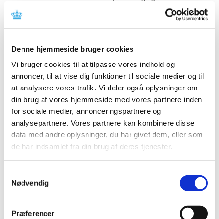
Alcon instruerer i sikker og korrekt brug af
ULTRAVIT and HYPERVIT Vitrectomy Probe
Denne hjemmeside bruger cookies
|
11. juni 2026
|
Denne meddelelse indeholder information om sikker og
Vi bruger cookies til at tilpasse vores indhold og
korrekt brug af udstyret.
annoncer, til at vise dig funktioner til sociale medier og til
at analysere vores trafik. Vi deler også oplysninger om
Emner
din brug af vores hjemmeside med vores partnere inden
for sociale medier, annonceringspartnere og
Medicinsk udstyr
analysepartnere. Vores partnere kan kombinere disse
data med andre oplysninger, du har givet dem, eller som
de har indsamlet fra din brug af deres tjenester.
Alle (23)
Samtykkevalg
TID
Nødvendig
2026 (2)
juni (1)
Præferencer
februar (1)