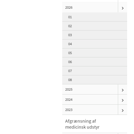
2026
01
02
03
04
05
06
07
08
2025
2024
2023
Afgrænsning af
medicinsk udstyr