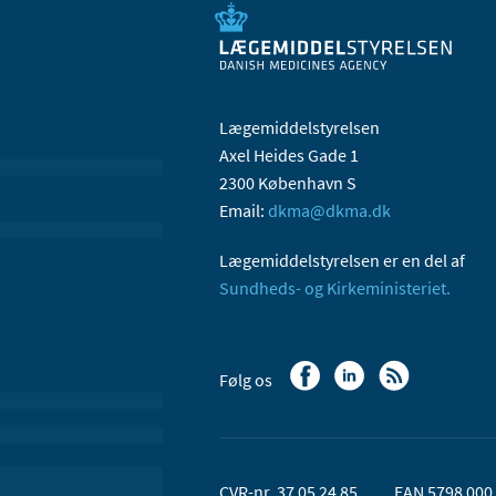
Lægemiddelstyrelsen
Axel Heides Gade 1
2300 København S
Email:
dkma@dkma.dk
Lægemiddelstyrelsen er en del af
Sundheds- og Kirkeministeriet.
Følg os
CVR-nr. 37 05 24 85
EAN 5798 000 