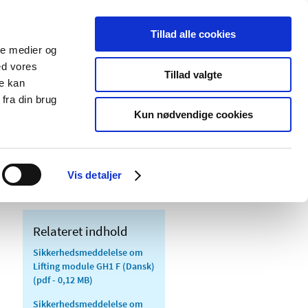
Tillad alle cookies
ale medier og
Udgivelser
Cookies
ed vores
Tillad valgte
re kan
dicinsk
Særlige
fra din brug
styr
produktområder
Kun nødvendige cookies
Lifting module GH1 F med instruktion om
Vis detaljer
Relateret indhold
Sikkerhedsmeddelelse om
Lifting module GH1 F (Dansk)
(pdf - 0,12 MB)
Sikkerhedsmeddelelse om