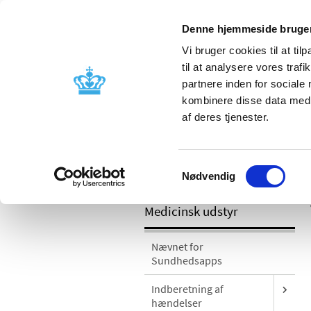
Denne hjemmeside bruger
Vi bruger cookies til at til
til at analysere vores tra
partnere inden for sociale
Godkendelse og
Bivirkninger
kombinere disse data med a
kontrol
produktinfo
af deres tjenester.
/
Medicinsk udstyr
Sikkerhedsmeddel
Samtykkevalg
opdatering og anvendelse af udstyret
Nødvendig
Medicinsk udstyr
Nævnet for
Sundhedsapps
Indberetning af
hændelser