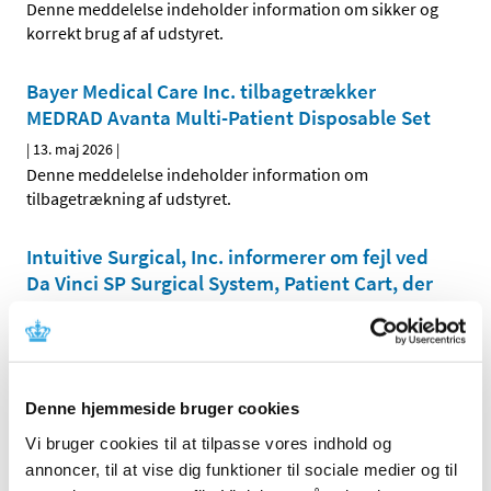
Denne meddelelse indeholder information om sikker og
korrekt brug af af udstyret.
Bayer Medical Care Inc. tilbagetrækker
MEDRAD Avanta Multi-Patient Disposable Set
|
13. maj 2026
|
Denne meddelelse indeholder information om
tilbagetrækning af udstyret.
Intuitive Surgical, Inc. informerer om fejl ved
Da Vinci SP Surgical System, Patient Cart, der
kræver akut korrektion
|
13. maj 2026
|
Denne meddelelse indeholder information om fejl ved
udstyret, der kræver korrektion og instruktion i
…
Denne hjemmeside bruger cookies
Vi bruger cookies til at tilpasse vores indhold og
Abbott Medical informerer om fejl i software
annoncer, til at vise dig funktioner til sociale medier og til
med instruktion om opdatering og anvendelse