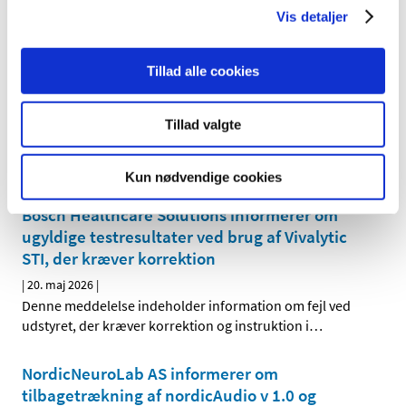
Vis detaljer
GE Medical Systems Information Technologies
Inc. informerer om fejl ved CASE Cardiac
Tillad alle cookies
Testing System, der kræver korrektion og
instruktion i anvendelse
Tillad valgte
|
20. maj 2026
|
Denne meddelelse indeholder information om fejl ved
udstyret, der kræver korrektion og instruktion i
…
Kun nødvendige cookies
Bosch Healthcare Solutions informerer om
ugyldige testresultater ved brug af Vivalytic
STI, der kræver korrektion
|
20. maj 2026
|
Denne meddelelse indeholder information om fejl ved
udstyret, der kræver korrektion og instruktion i
…
NordicNeuroLab AS informerer om
tilbagetrækning af nordicAudio v 1.0 og