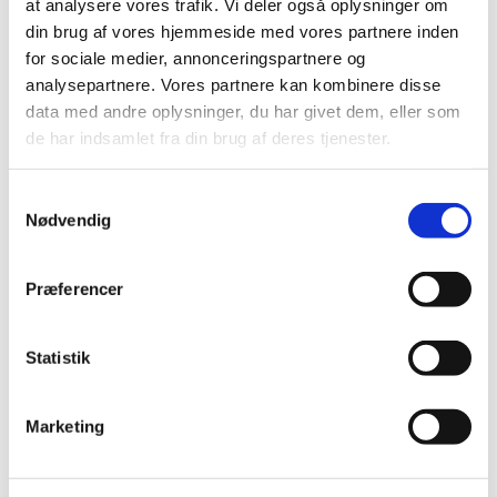
at analysere vores trafik. Vi deler også oplysninger om
af MERLIN PATIENT CARE SYSTEM.
din brug af vores hjemmeside med vores partnere inden
|
14. maj 2026
|
for sociale medier, annonceringspartnere og
Denne meddelelse indeholder information om fejl i
analysepartnere. Vores partnere kan kombinere disse
software med instruktion om opdatering og
…
data med andre oplysninger, du har givet dem, eller som
de har indsamlet fra din brug af deres tjenester.
Covidien LLC. informerer om sikker og korrekt
brug af EndoFLIP™ System.
Samtykkevalg
|
14. maj 2026
|
Nødvendig
Denne meddelelse indeholder information om sikker og
korrekt brug af udstyret.
Præferencer
Shockwave Medical informerer om en
manglende den af brugsanvisningen i
Statistik
forbindelse med Shockwave C2 AERO Coronary
IVL Catheter.
Marketing
|
14. maj 2026
|
Denne meddelelse indeholder information om en fejl i
udstyrets vejledning.