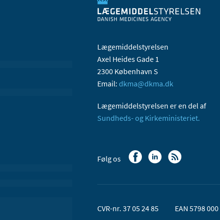
Lægemiddelstyrelsen
Axel Heides Gade 1
2300 København S
Email:
dkma@dkma.dk
Lægemiddelstyrelsen er en del af
Sundheds- og Kirkeministeriet.
Følg os
CVR-nr. 37 05 24 85
EAN 5798 000 