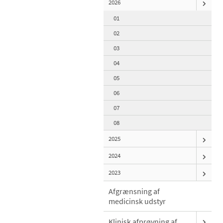
2026
01
02
03
04
05
06
07
08
2025
2024
2023
Afgrænsning af
medicinsk udstyr
Klinisk afprøvning af