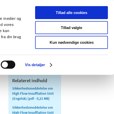
Tillad alle cookies
ale medier og
Udgivelser
Cookies
ed vores
Tillad valgte
re kan
dicinsk
Særlige
fra din brug
styr
produktområder
Kun nødvendige cookies
 Unit
Vis detaljer
Relateret indhold
Sikkerhedsmeddelelse om
High Flow Insufflation Unit
(Engelsk)
(pdf - 0,21 MB)
Sikkerhedsmeddelelse om
High Flow Insufflation Unit