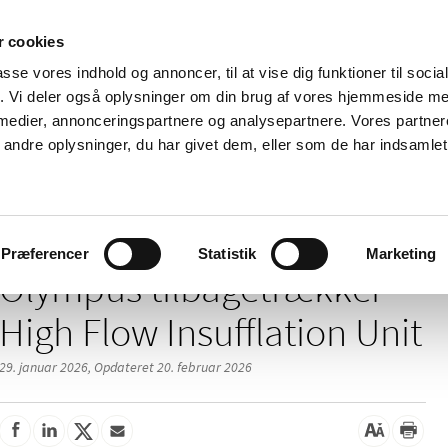
 cookies
passe vores indhold og annoncer, til at vise dig funktioner til soci
Nyheder
Om os
Kontakt
fik. Vi deler også oplysninger om din brug af vores hjemmeside m
 medier, annonceringspartnere og analysepartnere. Vores partne
 og
Tilskud og
Apoteker og salg af
Me
ndre oplysninger, du har givet dem, eller som de har indsamlet 
rmation
priser
medicin
ud
/
/
/
elser
2026
01
Olympus tilbagetrækker High Flow Insufflation
Præferencer
Statistik
Marketing
Olympus tilbagetrækker
High Flow Insufflation Unit
29. januar 2026,
Opdateret 20. februar 2026