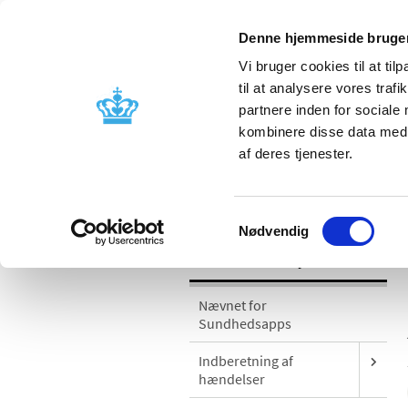
Denne hjemmeside bruger
Vi bruger cookies til at til
til at analysere vores tra
partnere inden for sociale
Godkendelse og
Bivirkninger
kombinere disse data med a
kontrol
produktinfo
af deres tjenester.
/
Medicinsk udstyr
Sikkerhedsmeddel
Samtykkevalg
Nødvendig
Medicinsk udstyr
Nævnet for
Sundhedsapps
Indberetning af
hændelser