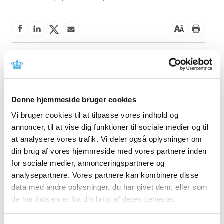
Denne meddelelse indeholder information om
tilbagetrækning af udstyret. Læs mere i meddelelsen fra
fabrikanten.
Denne hjemmeside bruger cookies
Referencer
Vi bruger cookies til at tilpasse vores indhold og
annoncer, til at vise dig funktioner til sociale medier og til
Produkt: Radius VSM ECG Electrodes & Blood
Pressure Cuffs
at analysere vores trafik. Vi deler også oplysninger om
din brug af vores hjemmeside med vores partnere inden
Fabrikant: Masimo Corporation
for sociale medier, annonceringspartnere og
Fabrikantens referencenummer: HHE-1088 & HHE-
analysepartnere. Vores partnere kan kombinere disse
1089B; MDSS ref.: MD26.035
data med andre oplysninger, du har givet dem, eller som
Lægemiddelstyrelsens sagsnummer:
2026033764
de har indsamlet fra din brug af deres tjenester.
Emner