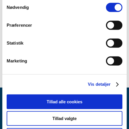
Samtykkevalg
Nødvendig
Medicinsk udstyr
Præferencer
Relateret indhold
Statistik
Sikkerhedsmeddelelse om Radius VSM ECG Electrodes &
Blood Pressure Cuffs (Engelsk)
(pdf - 0,24 MB)
Marketing
Vis detaljer
Tillad alle cookies
Tillad valgte