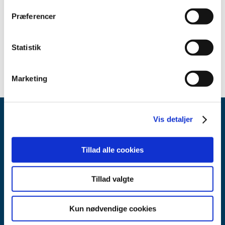
Relateret indhold
Præferencer
Sikkerhedsmeddelelse om M Zn Air Battery Pak (Dansk)
(pdf
- 0,58 MB)
Statistik
Marketing
Vis detaljer
Tillad alle cookies
Lægemiddelstyrelsen
Tillad valgte
Axel Heides Gade 1
2300 København S
Kun nødvendige cookies
Email:
dkma@dkma.dk