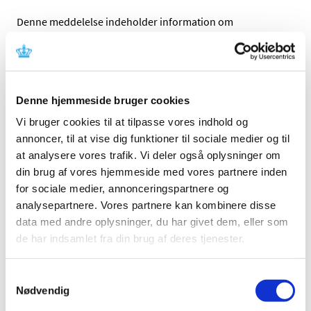
Denne meddelelse indeholder information om
tilbagetrækning af udstyret. Læs mere i meddelelsen fra
fabrikanten.
Referencer
Denne hjemmeside bruger cookies
Produkt: M Zn Air Battery Pak
Vi bruger cookies til at tilpasse vores indhold og
Fabrikant: Advanced Bionics LLC
annoncer, til at vise dig funktioner til sociale medier og til
at analysere vores trafik. Vi deler også oplysninger om
Fabrikantens
din brug af vores hjemmeside med vores partnere inden
referencenummer: 3009762645/03232026/R/00001
for sociale medier, annonceringspartnere og
Lægemiddelstyrelsens sagsnummer:
2026035039
analysepartnere. Vores partnere kan kombinere disse
data med andre oplysninger, du har givet dem, eller som
Emner
de har indsamlet fra din brug af deres tjenester.
Medicinsk udstyr
Samtykkevalg
Nødvendig