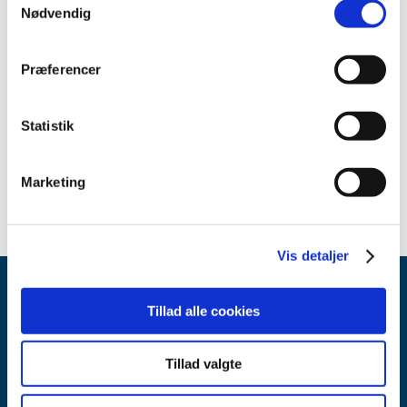
Nødvendig
Medicinsk udstyr
Præferencer
Relateret indhold
Sikkerhedsmeddelelse om Revolution Apex and Revolution
Statistik
CT series system (Engelsk)
(pdf - 0,10 MB)
Marketing
Vis detaljer
Tillad alle cookies
Tillad valgte
Lægemiddelstyrelsen