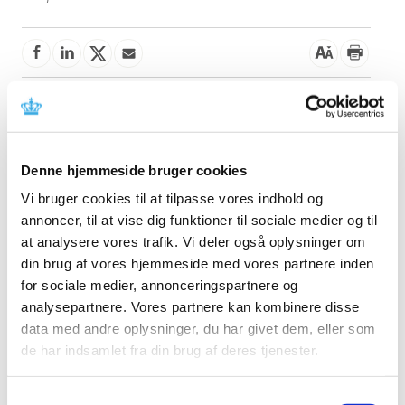
Denne meddelelse indeholder information om sikker og
korrekt brug af udstyret. Læs mere i meddelelsen fra
fabrikanten.
Denne hjemmeside bruger cookies
Referencer
Vi bruger cookies til at tilpasse vores indhold og
annoncer, til at vise dig funktioner til sociale medier og til
Produkt: Revolution Apex and Revolution CT series
at analysere vores trafik. Vi deler også oplysninger om
system
din brug af vores hjemmeside med vores partnere inden
Fabrikant: GE Medical Systems LLC
for sociale medier, annonceringspartnere og
Fabrikantens referencenummer: FMI 23015
analysepartnere. Vores partnere kan kombinere disse
data med andre oplysninger, du har givet dem, eller som
Lægemiddelstyrelsens sagsnummer:
2026044667
de har indsamlet fra din brug af deres tjenester.
Emner
Samtykkevalg