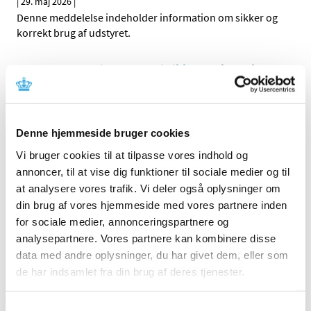
|
29. maj 2026
|
Denne meddelelse indeholder information om sikker og
korrekt brug af udstyret.
ELLA-CS, s.r.o. instruerer i sikker og korrekt
brug af SX-ELLA Stent Danis
|
29. maj 2026
|
Denne meddelelse indeholder information om sikker og
Denne hjemmeside bruger cookies
korrekt brug af udstyret.
Vi bruger cookies til at tilpasse vores indhold og
annoncer, til at vise dig funktioner til sociale medier og til
Medline Industries informerer om opdatering
at analysere vores trafik. Vi deler også oplysninger om
af listen over berørte Namic White Star Handle
din brug af vores hjemmeside med vores partnere inden
Manifolds med henblik på at dække akutte
for sociale medier, annonceringspartnere og
behandlingsbehov
analysepartnere. Vores partnere kan kombinere disse
|
29. maj 2026
|
data med andre oplysninger, du har givet dem, eller som
Denne meddelelse indeholder information om en
de har indsamlet fra din brug af deres tjenester.
opdatering af liste over berørte produkter.
Samtykkevalg