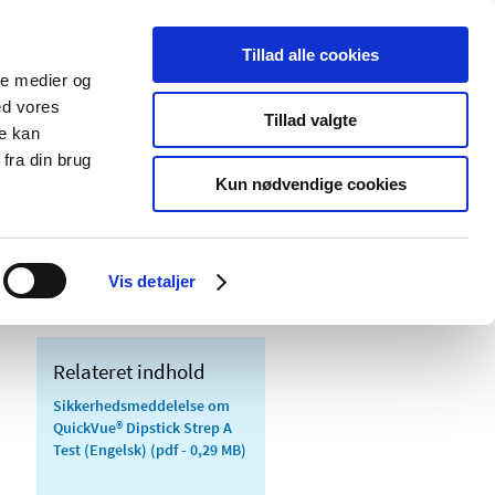
Tillad alle cookies
ale medier og
Udgivelser
Cookies
ed vores
Tillad valgte
re kan
dicinsk
Særlige
fra din brug
styr
produktområder
Kun nødvendige cookies
ing af QuickVue® Dipstick Strep A Test,
Vis detaljer
Relateret indhold
Sikkerhedsmeddelelse om
QuickVue® Dipstick Strep A
Test (Engelsk)
(pdf - 0,29 MB)