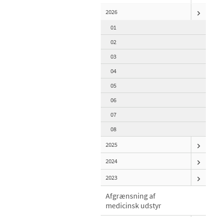
2026
01
02
03
04
05
06
07
08
2025
2024
2023
Afgrænsning af
medicinsk udstyr