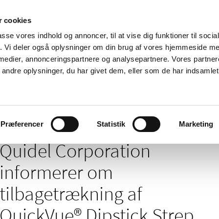
 cookies
passe vores indhold og annoncer, til at vise dig funktioner til soci
Nyheder
Om os
Kontakt
fik. Vi deler også oplysninger om din brug af vores hjemmeside m
 medier, annonceringspartnere og analysepartnere. Vores partne
 og
Tilskud og
Apoteker og salg af
Me
ndre oplysninger, du har givet dem, eller som de har indsamlet 
rmation
priser
medicin
ud
/
/
/
elser
2026
05
Quidel Corporation informerer om tilbagetrækn
tater.
Præferencer
Statistik
Marketing
Quidel Corporation
informerer om
tilbagetrækning af
QuickVue® Dipstick Strep