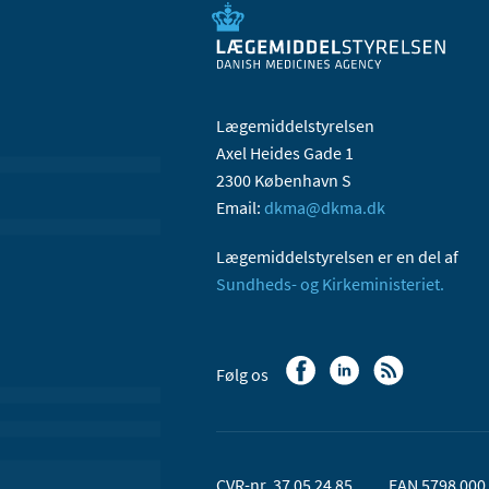
Lægemiddelstyrelsen
Axel Heides Gade 1
2300 København S
Email:
dkma@dkma.dk
Lægemiddelstyrelsen er en del af
Sundheds- og Kirkeministeriet.
Følg os
CVR-nr. 37 05 24 85
EAN 5798 000 