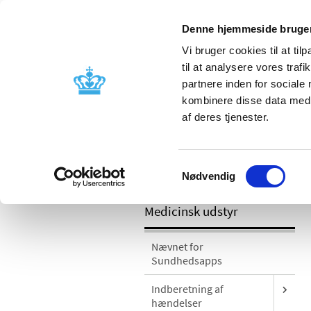
Denne hjemmeside bruger
Vi bruger cookies til at til
til at analysere vores tra
partnere inden for sociale
Godkendelse og
Bivirkninger
kombinere disse data med a
kontrol
produktinfo
af deres tjenester.
/
Medicinsk udstyr
Sikkerhedsmeddel
Samtykkevalg
grundet potentielle falske positive resul
Nødvendig
Medicinsk udstyr
Nævnet for
Sundhedsapps
Indberetning af
hændelser