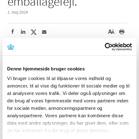
emballagefejl.
1. maj 2026
Denne meddelelse indeholder information om
tilbagetrækning af udstyret. Læs mere i meddelelsen fra
fabrikanten.
Denne hjemmeside bruger cookies
Referencer
Vi bruger cookies til at tilpasse vores indhold og
annoncer, til at vise dig funktioner til sociale medier og til
Produkt: Merit SplashWire® Hydrophilic Steerable
at analysere vores trafik. Vi deler også oplysninger om
Guide Wire
din brug af vores hjemmeside med vores partnere inden
for sociale medier, annonceringspartnere og
Fabrikant: Merit Medical systems, Inc.
analysepartnere. Vores partnere kan kombinere disse
Fabrikantens referencenummer: 1721504-04/14/26-
data med andre oplysninger, du har givet dem, eller som
004R
de har indsamlet fra din brug af deres tjenester.
Lægemiddelstyrelsens sagsnummer:
2026050182