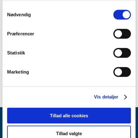
Samtykkevalg
Emner
Nødvendig
Medicinsk udstyr
Præferencer
Relateret indhold
Statistik
Sikkerhedsmeddelelse om Merit SplashWire® Hydrophilic
Steerable Guide Wire (Engelsk)
(pdf - 0,33 MB)
Marketing
Vis detaljer
Tillad alle cookies
Tillad valgte