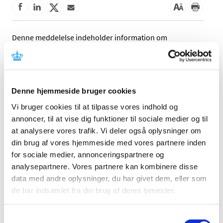
Denne meddelelse indeholder information om
tilbagetrækning af udstyret. Læs mere i meddelelsen fra
fabrikanten.
Referencer
Denne hjemmeside bruger cookies
Produkt: nordicAudio
Vi bruger cookies til at tilpasse vores indhold og
annoncer, til at vise dig funktioner til sociale medier og til
Fabrikant: NordicNeuroLab AS
at analysere vores trafik. Vi deler også oplysninger om
Fabrikantens referencenummer: CAPA-95
din brug af vores hjemmeside med vores partnere inden
Lægemiddelstyrelsens sagsnummer:
2026052471
for sociale medier, annonceringspartnere og
analysepartnere. Vores partnere kan kombinere disse
data med andre oplysninger, du har givet dem, eller som
Emner
de har indsamlet fra din brug af deres tjenester.
Medicinsk udstyr
Samtykkevalg