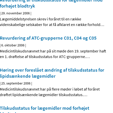
forhøjet blodtryk
|
29. november 2006
|
Lægemiddelstyrelsen skrev i foråret til en række
videnskabelige selskaber for at få afklaret en række forhold
…
Revurdering af ATC-grupperne C01, C04 og C05
|
6. oktober 2006
|
Medicintilskudsnævnet har på sit møde den 19. september haft
en 1. drøftelse af tilskudsstatus for ATC-grupperne.
…
Høring over foreslået ændring af tilskudsstatus for
lipidsænkende lægemidler
|
25. september 2006
|
Medicintilskudsnævnet har på flere møder i løbet af foråret
drøftet lipidsænkende lægemidler tilskudsstatus.
…
Tilskudsstatus for lægemidler mod forhøjet