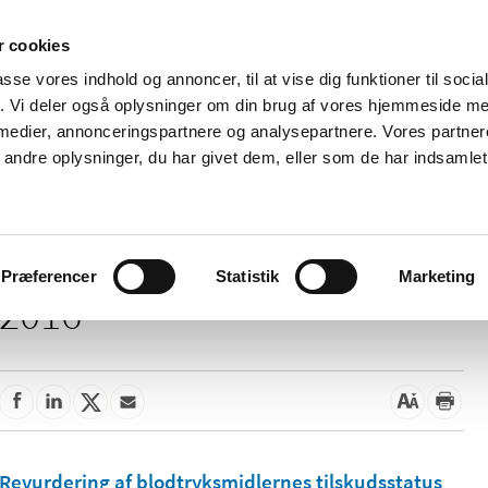
 cookies
passe vores indhold og annoncer, til at vise dig funktioner til soci
Nyheder
Om os
Kontakt
fik. Vi deler også oplysninger om din brug af vores hjemmeside m
 medier, annonceringspartnere og analysepartnere. Vores partne
 og
Tilskud og
Apoteker og salg af
Me
ndre oplysninger, du har givet dem, eller som de har indsamlet 
rmation
priser
medicin
ud
Præferencer
Statistik
Marketing
2016
Revurdering af blodtryksmidlernes tilskudsstatus