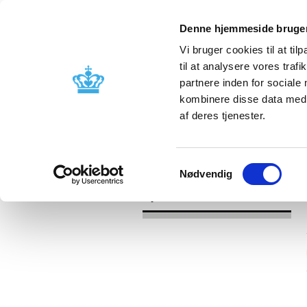
Denne hjemmeside bruger
Vi bruger cookies til at til
til at analysere vores tra
partnere inden for sociale
Godkendelse og
Bivirkninger
kombinere disse data med a
kontrol
produktinfo
af deres tjenester.
/
Nyheder
2016
Samtykkevalg
Nødvendig
Nyheder