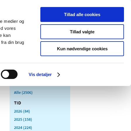
Tillad alle cookies
ale medier og
Udgivelser
Cookies
ed vores
Tillad valgte
re kan
dicinsk
Særlige
fra din brug
styr
produktområder
Kun nødvendige cookies
Vis detaljer
Alle (2506)
TID
2026 (84)
2025 (158)
2024 (224)