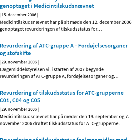
genoptaget i Medicintilskudsnævnet
|
15. december 2006
|
Medicintilskudsnævnet har på sit møde den 12. december 2006
genoptaget revurderingen af tilskudsstatus for
…
Revurdering af ATC-gruppe A - Fordøjelsesorganer
og stofskifte
|
29. november 2006
|
Lægemiddelstyrelsen vil i starten af 2007 begynde
revurderingen af ATC-gruppe A, fordøjelsesorganer og
…
Revurdering af tilskudsstatus for ATC-grupperne
C01, C04 og C05
|
29. november 2006
|
Medicintilskudsnævnet har på møder den 19. september og 7.
november 2006 drøftet tilskudsstatus for ATC-grupperne.
Revurdering af tilskudsstatus for lægemidler mod